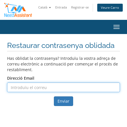
Català
Entrada
Registrar-se
Veure Carro
Canvi
Restaurar contrasenya oblidada
Has oblidat la contrasenya? Introduïu la vostra adreça de
correu electrònic a continuació per començar el procés de
restabliment.
Direcció Email
Enviar