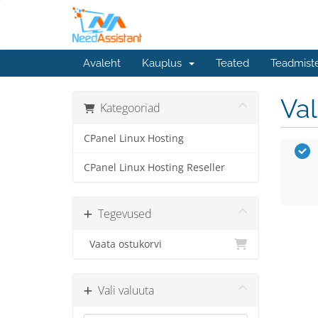
Avaleht
Kauplus
Teated
Teadmist
Va
Kategooriad
CPanel Linux Hosting
CPanel Linux Hosting Reseller
Tegevused
Vaata ostukorvi
Vali valuuta