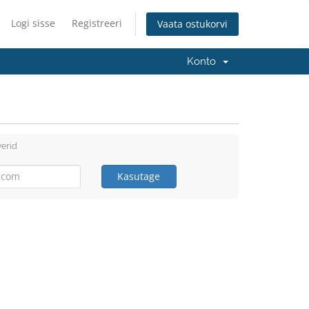
Logi sisse
Registreeri
Vaata ostukorvi
Konto
erid
Kasutage