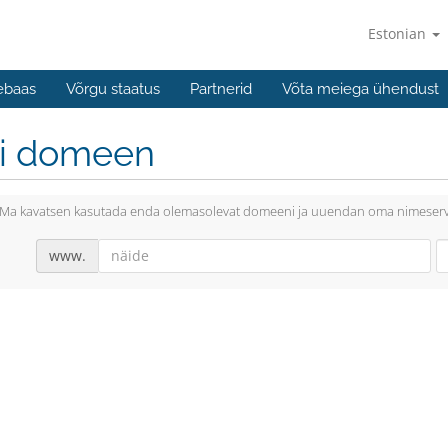
Estonian
ebaas
Võrgu staatus
Partnerid
Võta meiega ühendust
li domeen
Ma kavatsen kasutada enda olemasolevat domeeni ja uuendan oma nimeserv
www.