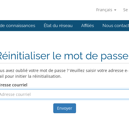
Français
Se
de connaissances
État du réseau
Affiliés
Nous contact
éinitialiser le mot de passe
us avez oublié votre mot de passe ? Veuillez saisir votre adresse e-
il pour initier la réinitialisation.
resse courriel
Envoyer