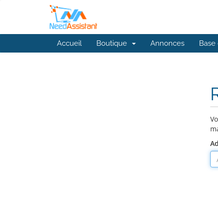
Accueil
Boutique
Annonces
Base 
R
Vo
ma
Ad