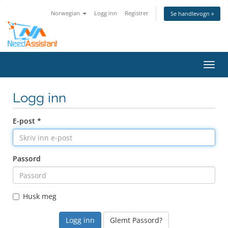
Norwegian
Logg inn
Registrer
Se handlevogn »
Bytt 
Logg inn
E-post *
Passord
Husk meg
Glemt Passord?