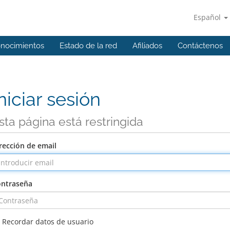
Español
onocimientos
Estado de la red
Afiliados
Contáctenos
niciar sesión
sta página está restringida
rección de email
ntraseña
Recordar datos de usuario