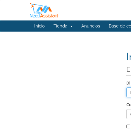
Inicio
Tienda
Anuncios
Base de c
I
E
Di
Co